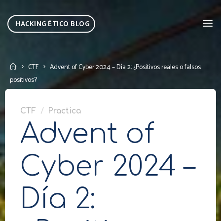
Skip
to
HACKING ÉTICO BLOG
content
Home
CTF
Advent of Cyber 2024 – Día 2: ¿Positivos reales o falsos
positivos?
CTF
/
Practica
Advent of
Cyber 2024 –
Día 2: