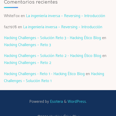
Comentarios recientes
WhiteFox
en
La ingeniería inversa – Reversing – Introducción
faz1978
en
La ingeniería inversa – Reversing – Introducción
Hacking Challenges – Solución Reto 3 - Hacking Ético Blog
en
Hacking Challenges – Reto 3
Hacking Challenges – Solución Reto 2 - Hacking Ético Blog
en
Hacking Challenges – Reto 2
Hacking Challenges - Reto 1 - Hacking Ético Blog
en
Hacking
Challenges – Solución Reto 1
Powered by
Esotera
&
WordPress
.