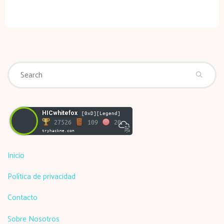
Se
Search
fo
HICwhitefox
[0xD][Legend]
27526
109
20
tryhackme.com
Inicio
Política de privacidad
Contacto
Sobre Nosotros