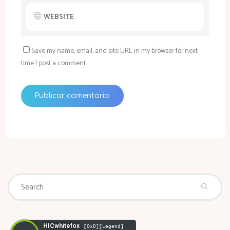
Save my name, email, and site URL in my browser for next
time I post a comment.
Se
Search
fo
HICwhitefox
[0xD][Legend]