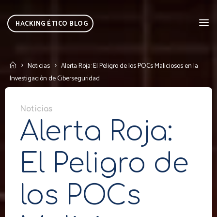
Skip
to
HACKING ÉTICO BLOG
content
Home
Noticias
Alerta Roja: El Peligro de los POCs Maliciosos en la
Investigación de Ciberseguridad
Noticias
Alerta Roja:
El Peligro de
los POCs