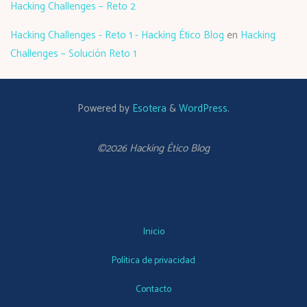
Hacking Challenges – Reto 2
Hacking Challenges - Reto 1 - Hacking Ético Blog
en
Hacking
Challenges – Solución Reto 1
Powered by
Esotera
&
WordPress
.
©2026 Hacking Ético Blog
Inicio
Política de privacidad
Contacto