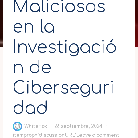
Maliciosos
en la
Investigació
n de
Ciberseguri
dad
WhiteFox
26 septiembre, 2024
itemprop="discussionURL"
Leave a comment