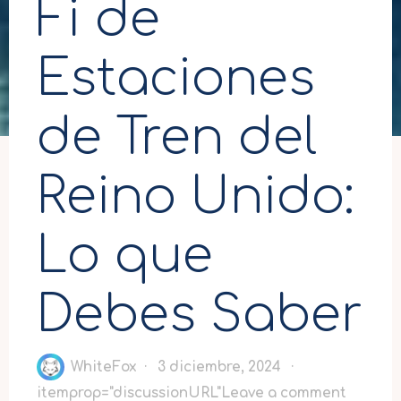
Fi de
Estaciones
de Tren del
Reino Unido:
Lo que
Debes Saber
WhiteFox
3 diciembre, 2024
itemprop="discussionURL"
Leave a comment