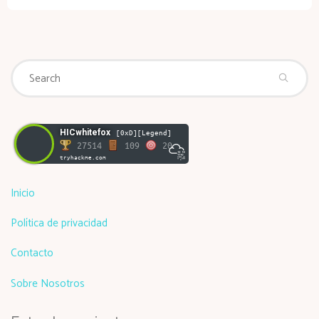
Se
Search
fo
HICwhitefox
[0xD][Legend]
27514
109
20
tryhackme.com
Inicio
Política de privacidad
Contacto
Sobre Nosotros