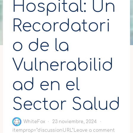
Hospital: Un
Recordatori
o de la
Vulnerabilid
ad en el
Sector Salud
WhiteFox
23 noviembre, 2024
itemprop="discussionURL"
Leave a comment