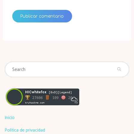
Se
Search
fo
HICwhitefox
[0xD][Legend]
27606
109
20
tryhackme.com
Inicio
Política de privacidad