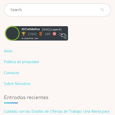
Se
Search
fo
HICwhitefox
[0xD][Legend]
27641
109
20
tryhackme.com
Inicio
Política de privacidad
Contacto
Sobre Nosotros
Entradas recientes
Cuidado con las Estafas de Ofertas de Trabajo: Una Alerta para