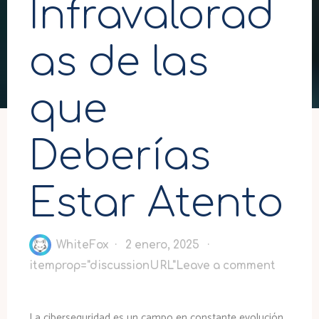
Infravalorad
as de las
que
Deberías
Estar Atento
WhiteFox
2 enero, 2025
itemprop="discussionURL"
Leave a comment
La ciberseguridad es un campo en constante evolución,