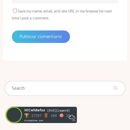
Save my name, email, and site URL in my browser for next
time I post a comment.
Se
Search
fo
HICwhitefox
[0xD][Legend]
27597
109
20
tryhackme.com