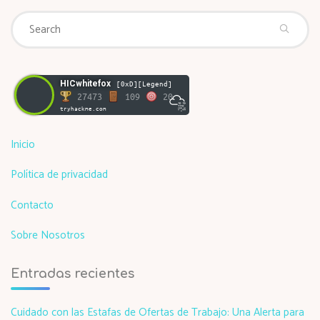
Se
Search
fo
HICwhitefox
[0xD][Legend]
27473
109
20
tryhackme.com
Inicio
Política de privacidad
Contacto
Sobre Nosotros
Entradas recientes
Cuidado con las Estafas de Ofertas de Trabajo: Una Alerta para